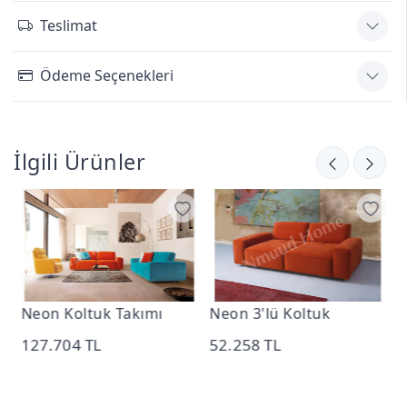
Teslimat
Ödeme Seçenekleri
İlgili Ürünler
ımı
Neon 3'lü Koltuk
Neon Berjer
52.258 TL
23.188 TL