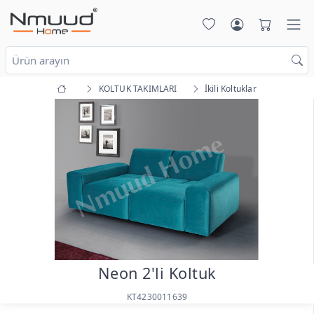
KOLTUK TAKIMLARI
İkili Koltuklar
Neon 2'li Koltuk
KT4230011639