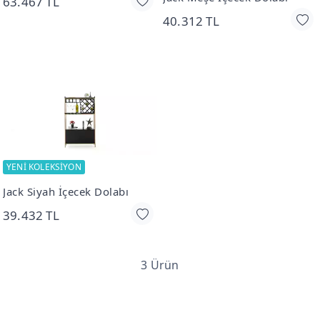
63.467 TL
40.312 TL
YENİ KOLEKSİYON
Jack Siyah İçecek Dolabı
39.432 TL
3 Ürün