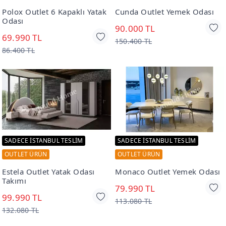
Polox Outlet 6 Kapaklı Yatak
Cunda Outlet Yemek Odası
Odası
90.000 TL
69.990 TL
150.400 TL
86.400 TL
SADECE İSTANBUL TESLİM
SADECE İSTANBUL TESLİM
OUTLET ÜRÜN
OUTLET ÜRÜN
Estela Outlet Yatak Odası
Monaco Outlet Yemek Odası
Takımı
79.990 TL
99.990 TL
113.080 TL
132.080 TL