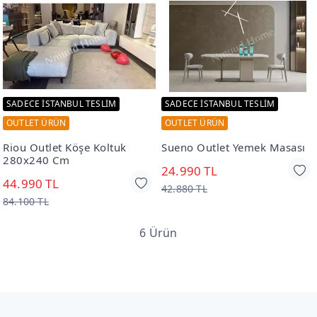
SADECE İSTANBUL TESLİM
SADECE İSTANBUL TESLİM
OUTLET ÜRÜN
OUTLET ÜRÜN
Riou Outlet Köşe Koltuk
Sueno Outlet Yemek Masası
280x240 Cm
24.990 TL
44.990 TL
42.880 TL
84.100 TL
6 Ürün