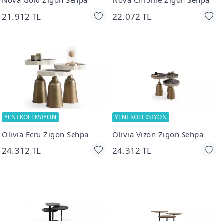
Nova Gold Zigon Sehpa
Nova Chrome Zigon Sehpa
21.912 TL
22.072 TL
YENİ KOLEKSİYON
YENİ KOLEKSİYON
Olivia Ecru Zigon Sehpa
Olivia Vizon Zigon Sehpa
24.312 TL
24.312 TL