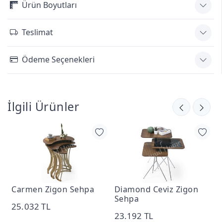
Ürün Boyutları
Teslimat
Ödeme Seçenekleri
İlgili Ürünler
Carmen Zigon Sehpa
Diamond Ceviz Zigon
N
Sehpa
S
25.032 TL
23.192 TL
2