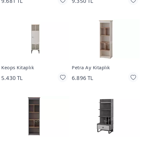
9.681 TL
9.350 TL
Keops Kitaplık
Petra Ay Kitaplık
5.430 TL
6.896 TL