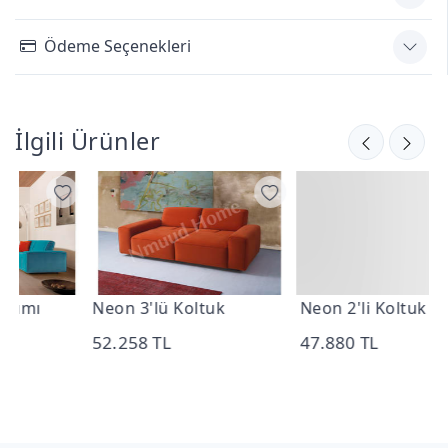
Ödeme Seçenekleri
İlgili Ürünler
Neon 3'lü Koltuk
Neon 2'li Koltuk
N
O
52.258 TL
47.880 TL
1