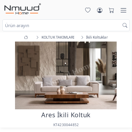
KOLTUK TAKIMLARI
İkili Koltuklar
Ares İkili Koltuk
KT4230044852