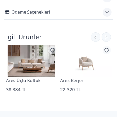
Ödeme Seçenekleri
İlgili Ürünler
Ares Üçlü Koltuk
Ares Berjer
V
38.384 TL
22.320 TL
5