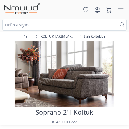
KOLTUK TAKIMLARI
İkili Koltuklar
Soprano 2'li Koltuk
KT4230011727