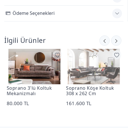
Ödeme Seçenekleri
İlgili Ürünler
Soprano 3'lü Koltuk
Soprano Köşe Koltuk
S
Mekanizmalı
308 x 262 Cm
M
80.000 TL
161.600 TL
6