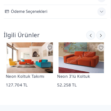
Ödeme Seçenekleri
İlgili Ürünler
Neon Koltuk Takımı
Neon 3'lü Koltuk
N
127.704 TL
52.258 TL
4