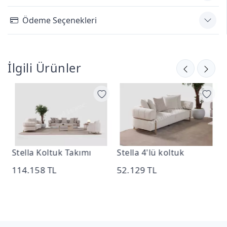
Ödeme Seçenekleri
İlgili Ürünler
Stella Koltuk Takımı
Stella 4'lü koltuk
S
114.158 TL
52.129 TL
4