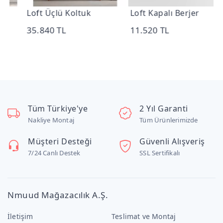
Loft Üçlü Koltuk
Loft Kapalı Berjer
L
35.840 TL
11.520 TL
1
Tüm Türkiye'ye
2 Yıl Garanti
Nakliye Montaj
Tüm Ürünlerimizde
Müşteri Desteği
Güvenli Alışveriş
7/24 Canlı Destek
SSL Sertifikalı
Nmuud Mağazacılık A.Ş.
İletişim
Teslimat ve Montaj