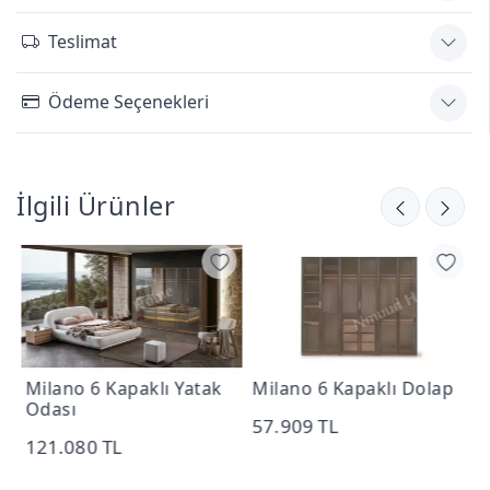
Teslimat
Ödeme Seçenekleri
İlgili Ürünler
tak
Milano 6 Kapaklı Dolap
Milano Bazalı Karyola
160*200
57.909 TL
36.298 TL