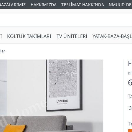
AZALARIMIZ
HAKKIMIZDA
TESLİMAT HAKKINDA
NMUUD DE
I
KOLTUK TAKIMLARI
TV ÜNİTELERİ
YATAK-BAZA-BAŞL
lar
F
K
T
3
T