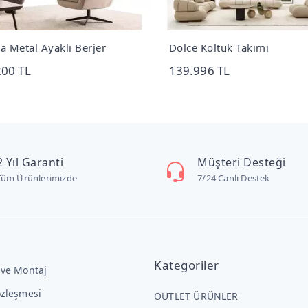
ta Metal Ayaklı Berjer
Dolce Koltuk Takımı
200 TL
139.996 TL
2 Yıl Garanti
Müşteri Desteği
Tüm Ürünlerimizde
7/24 Canlı Destek
Kategoriler
 ve Montaj
özleşmesi
OUTLET ÜRÜNLER