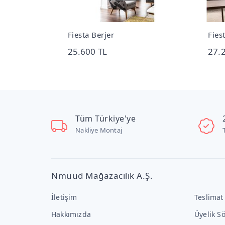
ı
Fiesta Berjer
Fies
25.600 TL
27.
Tüm Türkiye'ye
Nakliye Montaj
Nmuud Mağazacılık A.Ş.
İletişim
Teslimat
Hakkımızda
Üyelik S