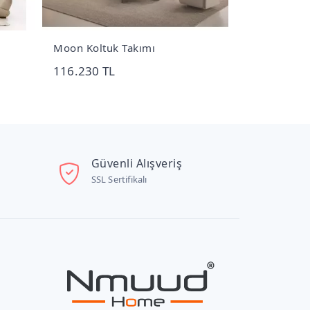
Moon Koltuk Takımı
Vogue Koltu
116.230 TL
187.200 TL
Güvenli Alışveriş
SSL Sertifikalı