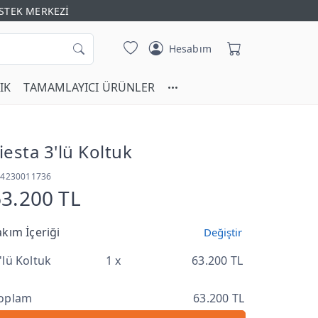
STEK MERKEZİ
Hesabım
IK
TAMAMLAYICI ÜRÜNLER
iesta 3'lü Koltuk
T4230011736
63.200 TL
akım İçeriği
Değiştir
'lü Koltuk
1 x
63.200 TL
oplam
63.200 TL