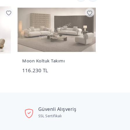
Moon Koltuk Takımı
Vogue Koltu
116.230 TL
187.200 TL
Güvenli Alışveriş
SSL Sertifikalı