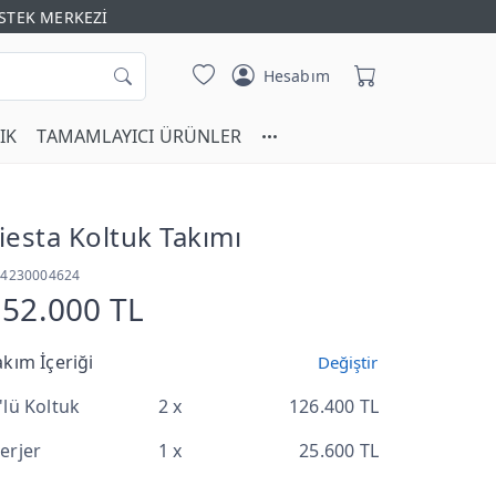
STEK MERKEZİ
Hesabım
IK
TAMAMLAYICI ÜRÜNLER
iesta Koltuk Takımı
T4230004624
152.000 TL
akım İçeriği
Değiştir
'lü Koltuk
2 x
126.400 TL
erjer
1 x
25.600 TL