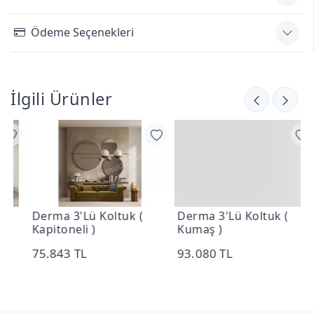
Ödeme Seçenekleri
İlgili Ürünler
Derma 3'Lü Koltuk (
Derma 3'Lü Koltuk (
D
Kapitoneli )
Kumaş )
D
75.843 TL
93.080 TL
1