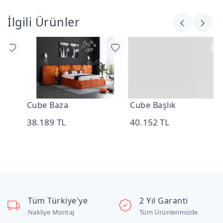
İlgili Ürünler
Cube Baza
Cube Başlık
C
38.189 TL
40.152 TL
1
Tüm Türkiye'ye
2 Yıl Garanti
Nakliye Montaj
Tüm Ürünlerimizde