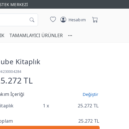
STEK MERKEZİ
Hesabım
IK
TAMAMLAYICI ÜRÜNLER
ube Kitaplık
U4230004284
25.272 TL
akım İçeriği
Değiştir
itaplık
1 x
25.272 TL
oplam
25.272 TL