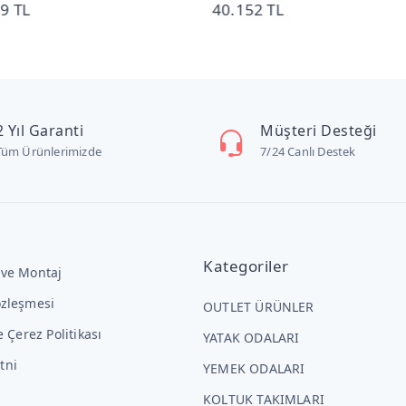
152 TL
18.616 TL
2 Yıl Garanti
Müşteri Desteği
Tüm Ürünlerimizde
7/24 Canlı Destek
Kategoriler
 ve Montaj
özleşmesi
OUTLET ÜRÜNLER
ve Çerez Politikası
YATAK ODALARI
tni
YEMEK ODALARI
KOLTUK TAKIMLARI