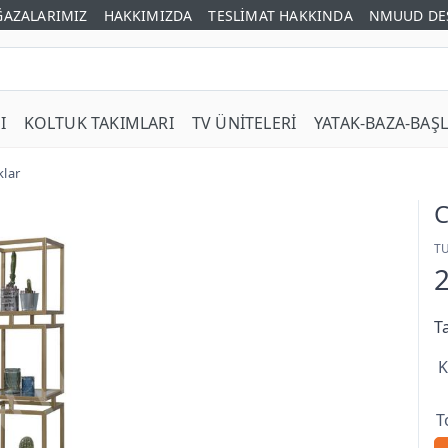
AZALARIMIZ
HAKKIMIZDA
TESLİMAT HAKKINDA
NMUUD DE
I
KOLTUK TAKIMLARI
TV ÜNİTELERİ
YATAK-BAZA-BAŞL
klar
C
T
T
K
T