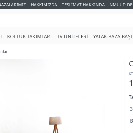
AZALARIMIZ
HAKKIMIZDA
TESLİMAT HAKKINDA
NMUUD DE
I
KOLTUK TAKIMLARI
TV ÜNİTELERİ
YATAK-BAZA-BAŞL
mları
C
K
T
3
B