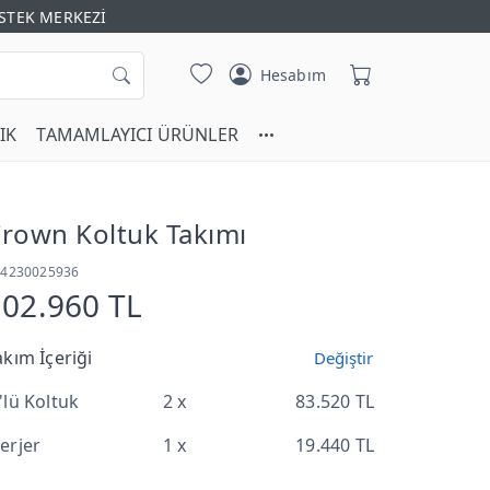
STEK MERKEZİ
Hesabım
IK
TAMAMLAYICI ÜRÜNLER
rown Koltuk Takımı
T4230025936
102.960 TL
akım İçeriği
Değiştir
'lü Koltuk
2 x
83.520 TL
erjer
1 x
19.440 TL