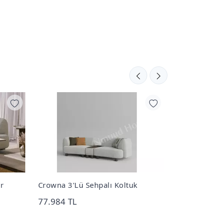
r
Crowna 3'Lü Sehpalı Koltuk
Venüs Ahşap
77.984 TL
157.600 TL