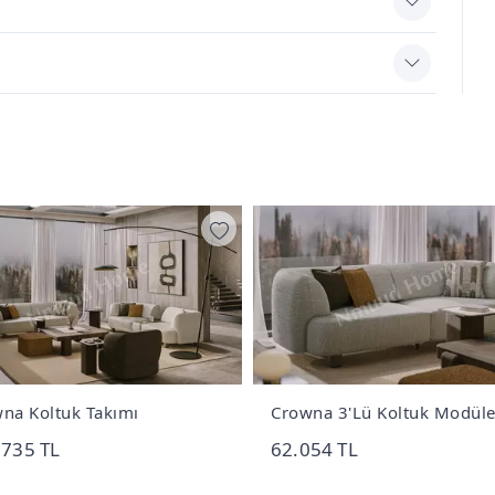
na Koltuk Takımı
Crowna 3'Lü Koltuk Modüle
.735 TL
62.054 TL