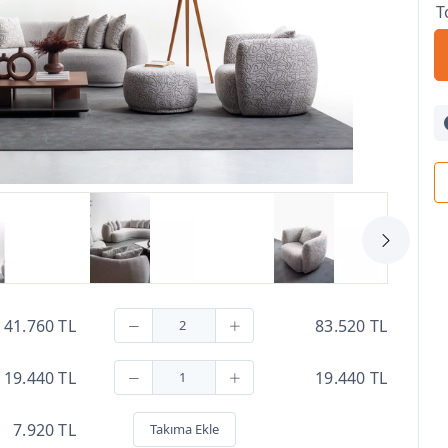
T
41.760 TL
83.520 TL
19.440 TL
19.440 TL
7.920 TL
Takıma Ekle