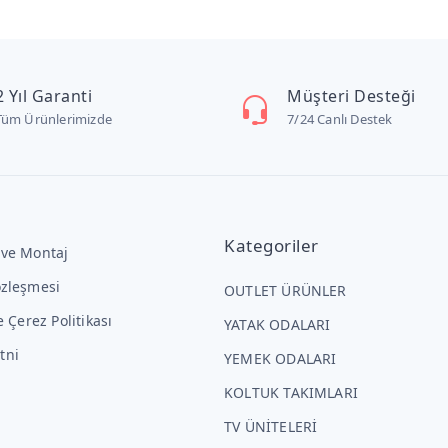
2 Yıl Garanti
Müşteri Desteği
Tüm Ürünlerimizde
7/24 Canlı Destek
Kategoriler
 ve Montaj
özleşmesi
OUTLET ÜRÜNLER
ve Çerez Politikası
YATAK ODALARI
tni
YEMEK ODALARI
KOLTUK TAKIMLARI
TV ÜNİTELERİ