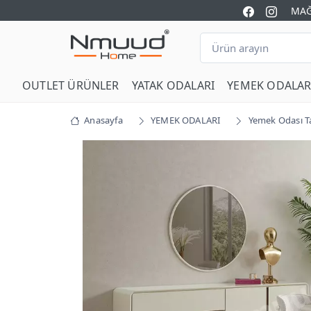
MAĞ
OUTLET ÜRÜNLER
YATAK ODALARI
YEMEK ODALAR
Anasayfa
YEMEK ODALARI
Yemek Odası T