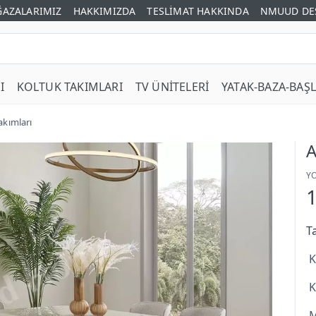
AZALARIMIZ
HAKKIMIZDA
TESLİMAT HAKKINDA
NMUUD DE
I
KOLTUK TAKIMLARI
TV ÜNİTELERİ
YATAK-BAZA-BAŞL
akımları
A
Y
T
K
K
M