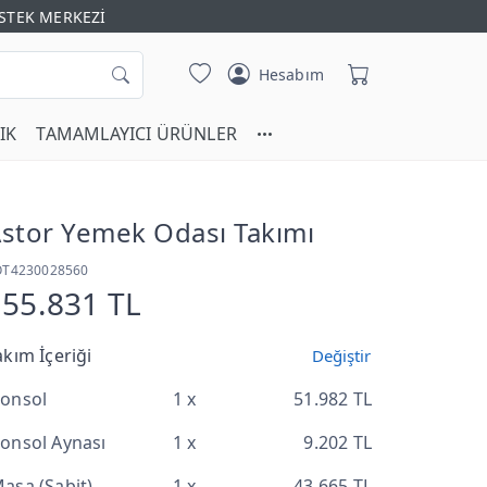
STEK MERKEZİ
Hesabım
IK
TAMAMLAYICI ÜRÜNLER
stor Yemek Odası Takımı
OT4230028560
155.831 TL
akım İçeriği
Değiştir
onsol
1 x
51.982 TL
onsol Aynası
1 x
9.202 TL
asa (Sabit)
1 x
43.665 TL