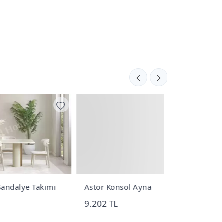
ımı
Astor Konsol Ayna
Tual Yemek 
9.202 TL
112.802 TL