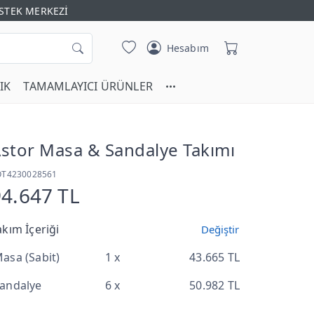
STEK MERKEZİ
Hesabım
IK
TAMAMLAYICI ÜRÜNLER
stor Masa & Sandalye Takımı
OT4230028561
94.647 TL
akım İçeriği
Değiştir
asa (Sabit)
1 x
43.665 TL
andalye
6 x
50.982 TL