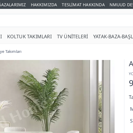
AZALARIMIZ
HAKKIMIZDA
TESLİMAT HAKKINDA
NMUUD DE
I
KOLTUK TAKIMLARI
TV ÜNİTELERİ
YATAK-BAZA-BAŞL
ye Takımları
A
Y
T
M
S