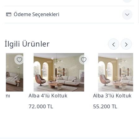
Ödeme Seçenekleri
İlgili Ürünler
Alba 4'lü Koltuk
Alba 3'lü Koltuk
A
72.000 TL
55.200 TL
2