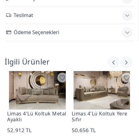
Teslimat
Ödeme Seçenekleri
İlgili Ürünler
Limas 4'Lü Koltuk Metal
Limas 4'Lü Koltuk Yere
L
Ayaklı
Sıfır
2
52.912 TL
50.656 TL