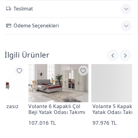
Teslimat
Ödeme Seçenekleri
İlgili Ürünler
Volante 6 Kapaklı Çöl
Volante 5 Kapaklı Beyaz
V
Beji Yatak Odası Takımı
Yatak Odası Takımı
A
T
107.016 TL
97.976 TL
1