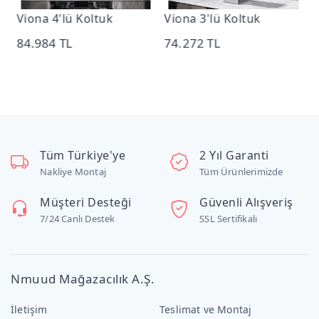
Viona 4'lü Koltuk
Viona 3'lü Koltuk
V
84.984 TL
74.272 TL
3
Tüm Türkiye'ye
2 Yıl Garanti
Nakliye Montaj
Tüm Ürünlerimizde
Müşteri Desteği
Güvenli Alışveriş
7/24 Canlı Destek
SSL Sertifikalı
Nmuud Mağazacılık A.Ş.
İletişim
Teslimat ve Montaj