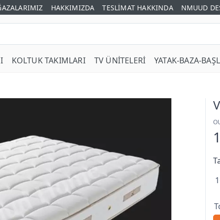
AZALARIMIZ
HAKKIMIZDA
TESLİMAT HAKKINDA
NMUUD DE
I
KOLTUK TAKIMLARI
TV ÜNİTELERİ
YATAK-BAZA-BAŞL
V
O
T
1
T