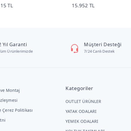
115 TL
15.952 TL
2 Yıl Garanti
Müşteri Desteği
Tüm Ürünlerimizde
7/24 Canlı Destek
Kategoriler
 ve Montaj
özleşmesi
OUTLET ÜRÜNLER
ve Çerez Politikası
YATAK ODALARI
tni
YEMEK ODALARI