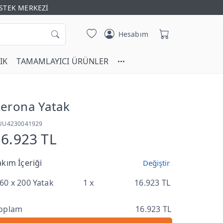
STEK MERKEZİ
Hesabım
IK
TAMAMLAYICI ÜRÜNLER
erona Yatak
UU4230041929
16.923 TL
akım İçeriği
Değiştir
60 x 200 Yatak
1 x
16.923 TL
oplam
16.923 TL