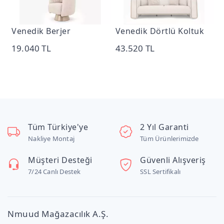
Venedik Berjer
Venedik Dörtlü Koltuk
V
19.040 TL
43.520 TL
4
Tüm Türkiye'ye
2 Yıl Garanti
Nakliye Montaj
Tüm Ürünlerimizde
Müşteri Desteği
Güvenli Alışveriş
7/24 Canlı Destek
SSL Sertifikalı
Nmuud Mağazacılık A.Ş.