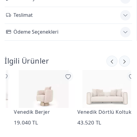
Teslimat
Ödeme Seçenekleri
İlgili Ürünler
Venedik Berjer
Venedik Dörtlü Koltuk
V
19.040 TL
43.520 TL
4