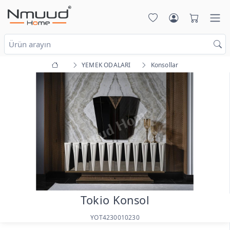
YEMEK ODALARI
Konsollar
Tokio Konsol
YOT4230010230