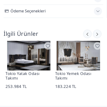
Ödeme Seçenekleri
İlgili Ürünler
Tokio Yatak Odası
Tokio Yemek Odası
T
Takımı
Takımı
4
253.984 TL
183.224 TL