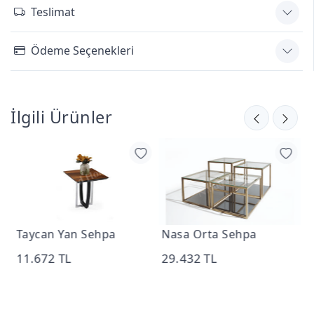
Teslimat
Ödeme Seçenekleri
İlgili Ürünler
Taycan Yan Sehpa
Nasa Orta Sehpa
K
11.672 TL
29.432 TL
3