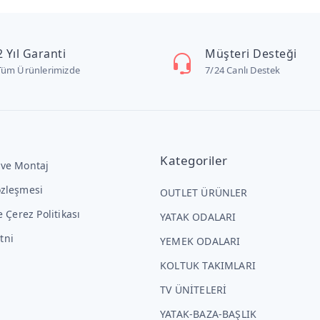
2 Yıl Garanti
Müşteri Desteği
Tüm Ürünlerimizde
7/24 Canlı Destek
Kategoriler
 ve Montaj
özleşmesi
OUTLET ÜRÜNLER
ve Çerez Politikası
YATAK ODALARI
tni
YEMEK ODALARI
KOLTUK TAKIMLARI
TV ÜNİTELERİ
YATAK-BAZA-BAŞLIK