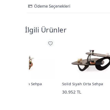
Ödeme Seçenekleri
İlgili Ürünler
a Sehpa
Solid Siyah Orta Sehpa
Soli
30.952 TL
32.