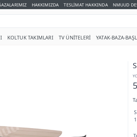
AZALARIMIZ
HAKKIMIZDA
TESLİMAT HAKKINDA
NMUUD DE
I
KOLTUK TAKIMLARI
TV ÜNİTELERİ
YATAK-BAZA-BAŞL
S
Y
T
S
1
T