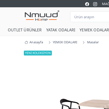
MAĞ
OUTLET ÜRÜNLER
YATAK ODALARI
YEMEK ODALAR
Anasayfa
YEMEK ODALARI
Masalar
YENİ KOLEKSİYON