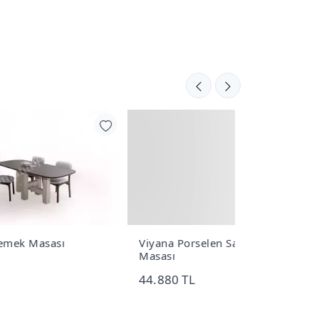
Viyana Porselen Sabit Yemek
Paris Porsel
Masası
Masası
44.880 TL
48.960 TL