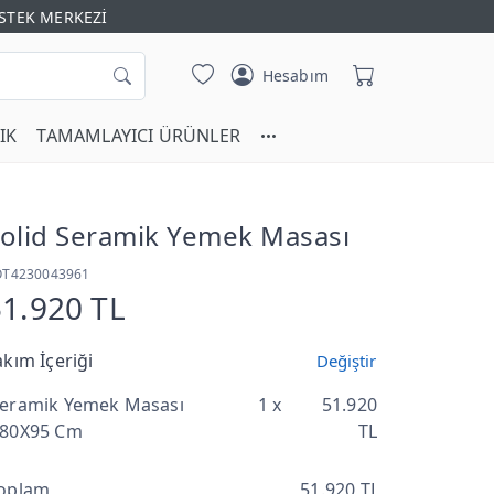
STEK MERKEZİ
Hesabım
IK
TAMAMLAYICI ÜRÜNLER
olid Seramik Yemek Masası
OT4230043961
51.920 TL
akım İçeriği
Değiştir
eramik Yemek Masası
1 x
51.920
80X95 Cm
TL
oplam
51.920 TL