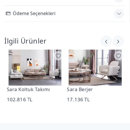
Ödeme Seçenekleri
İlgili Ürünler
Sara Koltuk Takımı
Sara Berjer
N
102.816 TL
17.136 TL
1