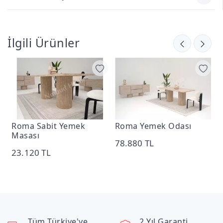
İlgili Ürünler
Roma Sabit Yemek
Roma Yemek Odası
R
Masası
M
78.880 TL
23.120 TL
2
Tüm Türkiye'ye
2 Yıl Garanti