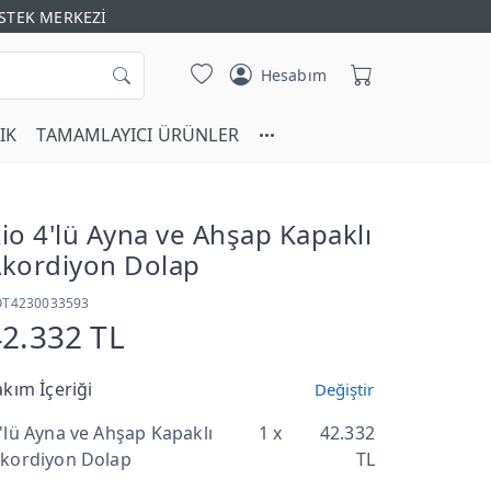
STEK MERKEZİ
Hesabım
IK
TAMAMLAYICI ÜRÜNLER
io 4'lü Ayna ve Ahşap Kapaklı
kordiyon Dolap
OT4230033593
42.332 TL
akım İçeriği
Değiştir
'lü Ayna ve Ahşap Kapaklı
1 x
42.332
kordiyon Dolap
TL