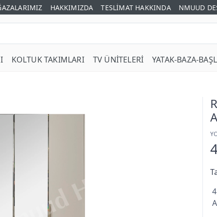
AZALARIMIZ
HAKKIMIZDA
TESLİMAT HAKKINDA
NMUUD DE
I
KOLTUK TAKIMLARI
TV ÜNİTELERİ
YATAK-BAZA-BAŞL
R
A
Y
T
4
A