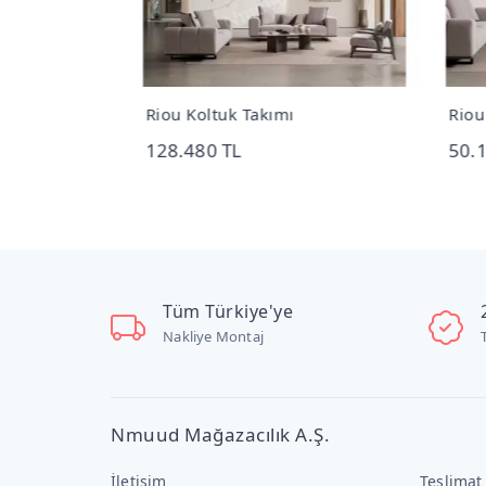
meceli Dolap
Riou Koltuk Takımı
Riou
128.480 TL
50.
Tüm Türkiye'ye
Nakliye Montaj
Nmuud Mağazacılık A.Ş.
İletişim
Teslimat