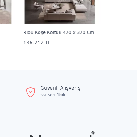
Riou Köşe Koltuk 420 x 320 Cm
Rio Köşe Rel
Cm
136.712 TL
69.836 TL
Güvenli Alışveriş
SSL Sertifikalı