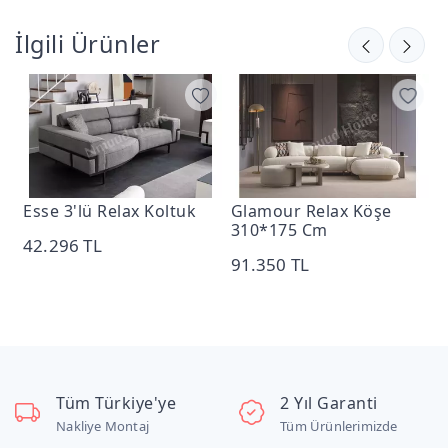
İlgili Ürünler
Esse 3'lü Relax Koltuk
Glamour Relax Köşe
M
310*175 Cm
K
42.296 TL
91.350 TL
1
Tüm Türkiye'ye
2 Yıl Garanti
Nakliye Montaj
Tüm Ürünlerimizde