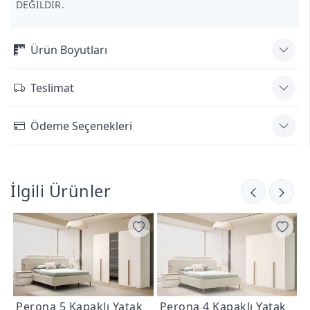
DEĞİLDİR.
Ürün Boyutları
Teslimat
Ödeme Seçenekleri
İlgili Ürünler
Perona 5 Kapaklı Yatak
Perona 4 Kapaklı Yatak
P