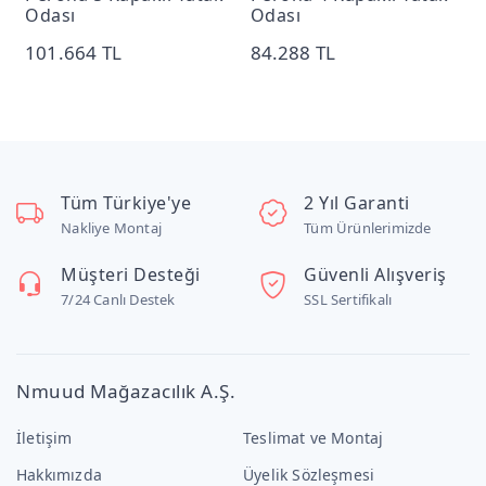
Odası
Odası
6
101.664 TL
84.288 TL
Tüm Türkiye'ye
2 Yıl Garanti
Nakliye Montaj
Tüm Ürünlerimizde
Müşteri Desteği
Güvenli Alışveriş
7/24 Canlı Destek
SSL Sertifikalı
Nmuud Mağazacılık A.Ş.
İletişim
Teslimat ve Montaj
Hakkımızda
Üyelik Sözleşmesi