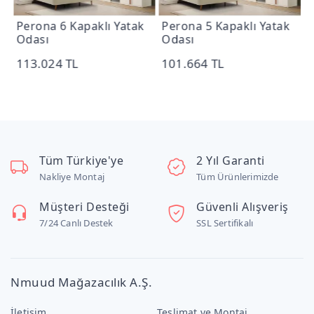
k
Perona 5 Kapaklı Yatak
Perona 4 Kapaklı Yatak
Odası
Odası
101.664 TL
84.288 TL
Tüm Türkiye'ye
2 Yıl Garanti
Nakliye Montaj
Tüm Ürünlerimizde
Müşteri Desteği
Güvenli Alışveriş
7/24 Canlı Destek
SSL Sertifikalı
Nmuud Mağazacılık A.Ş.
İletişim
Teslimat ve Montaj