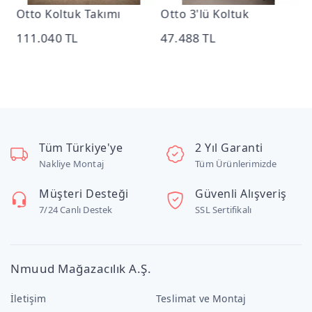
Otto Koltuk Takımı
Otto 3'lü Koltuk
O
111.040 TL
47.488 TL
1
Tüm Türkiye'ye
2 Yıl Garanti
Nakliye Montaj
Tüm Ürünlerimizde
Müşteri Desteği
Güvenli Alışveriş
7/24 Canlı Destek
SSL Sertifikalı
Nmuud Mağazacılık A.Ş.
İletişim
Teslimat ve Montaj