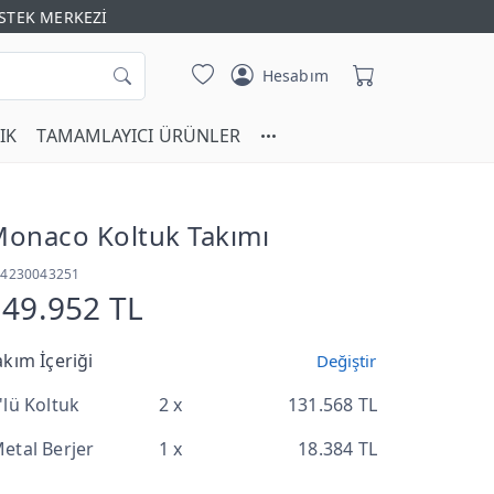
STEK MERKEZİ
Hesabım
IK
TAMAMLAYICI ÜRÜNLER
onaco Koltuk Takımı
T4230043251
149.952 TL
akım İçeriği
Değiştir
'lü Koltuk
2 x
131.568 TL
etal Berjer
1 x
18.384 TL