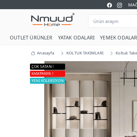
MAĞ
OUTLET ÜRÜNLER
YATAK ODALARI
YEMEK ODALAR
Anasayfa
KOLTUK TAKIMLARI
Koltuk Takı
ÇOK SATAN !
KAMPANYA !
YENİ KOLEKSİYON