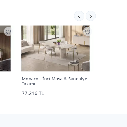
Monaco - İnci Masa & Sandalye
Dolce Koltuk
Takımı
139.996 TL
77.216 TL