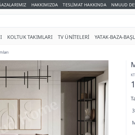
AZALARIMIZ
HAKKIMIZDA
TESLİMAT HAKKINDA
NMUUD DE
I
KOLTUK TAKIMLARI
TV ÜNİTELERİ
YATAK-BAZA-BAŞL
mları
M
K
T
3
M