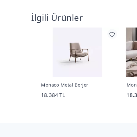
İlgili Ürünler
k
Monaco Metal Berjer
Mona
18.384 TL
18.