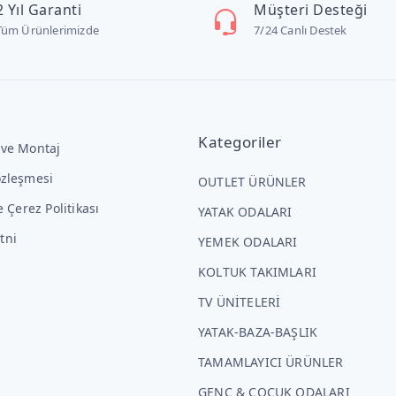
2 Yıl Garanti
Müşteri Desteği
Tüm Ürünlerimizde
7/24 Canlı Destek
Kategoriler
 ve Montaj
özleşmesi
OUTLET ÜRÜNLER
ve Çerez Politikası
YATAK ODALARI
tni
YEMEK ODALARI
KOLTUK TAKIMLARI
TV ÜNİTELERİ
YATAK-BAZA-BAŞLIK
TAMAMLAYICI ÜRÜNLER
GENÇ & ÇOCUK ODALARI