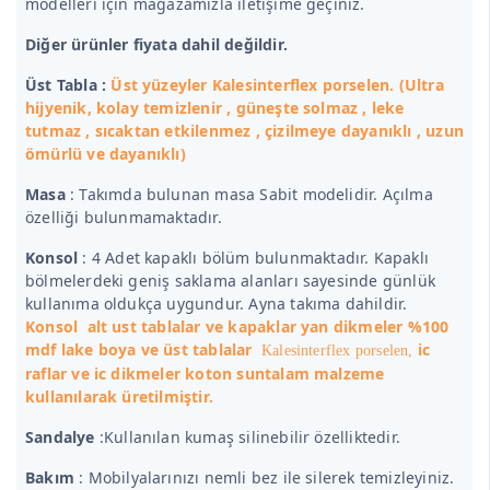
modelleri için mağazamızla iletişime geçiniz.
Diğer ürünler fiyata dahil değildir.
Üst Tabla :
Üst yüzeyler Kalesinterflex porselen. (Ultra
hijyenik, kolay temizlenir , güneşte solmaz , leke
tutmaz , sıcaktan etkilenmez , çizilmeye dayanıklı , uzun
ömürlü ve dayanıklı)
Masa
: Takımda bulunan masa Sabit modelidir. Açılma
özelliği bulunmamaktadır.
Konsol
: 4 Adet kapaklı bölüm bulunmaktadır. Kapaklı
bölmelerdeki geniş saklama alanları sayesinde günlük
kullanıma oldukça uygundur. Ayna takıma dahildir.
Konsol alt ust tablalar ve kapaklar yan dikmeler %100
mdf lake boya ve üst tablalar
ic
Kalesinterflex porselen,
raflar ve ic dikmeler koton suntalam malzeme
kullanılarak üretilmiştir.
Sandalye
:Kullanılan kumaş silinebilir özelliktedir.
Bakım
: Mobilyalarınızı nemli bez ile silerek temizleyiniz.