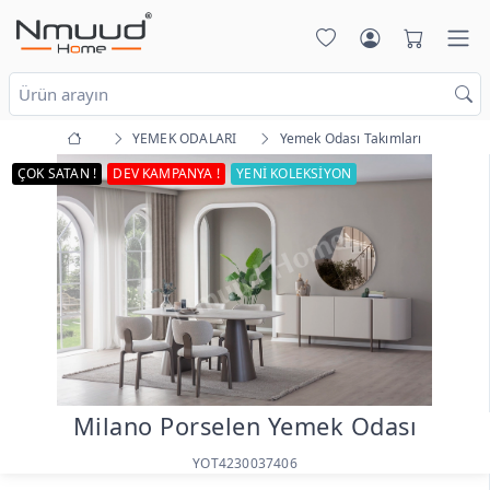
YEMEK ODALARI
Yemek Odası Takımları
ÇOK SATAN !
DEV KAMPANYA !
YENİ KOLEKSİYON
Milano Porselen Yemek Odası
YOT4230037406