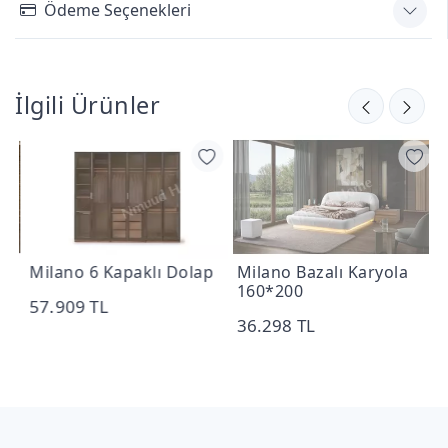
Ödeme Seçenekleri
İlgili Ürünler
Milano 6 Kapaklı Dolap
Milano Bazalı Karyola
M
160*200
57.909 TL
36.298 TL
5