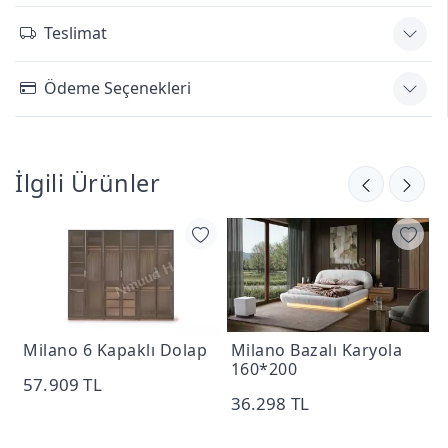
Teslimat
Ödeme Seçenekleri
İlgili Ürünler
Milano 6 Kapaklı Dolap
Milano Bazalı Karyola
M
160*200
57.909 TL
36.298 TL
5