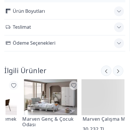
Ürün Boyutları
Teslimat
Ödeme Seçenekleri
İlgili Ürünler
k
Marven Genç & Çocuk
Marven Çalışma Masası
M
Odası
S
30.232 TL