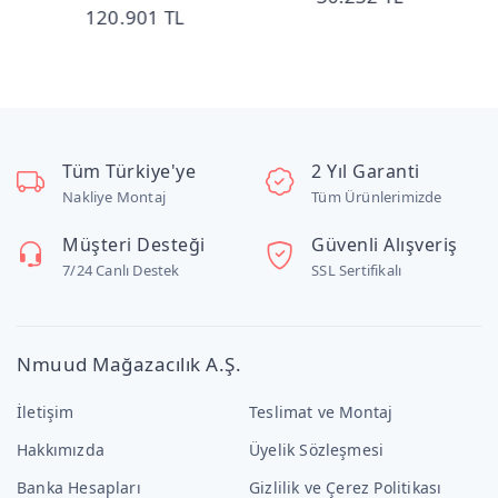
120.901 TL
1
Tüm Türkiye'ye
2 Yıl Garanti
Nakliye Montaj
Tüm Ürünlerimizde
Müşteri Desteği
Güvenli Alışveriş
7/24 Canlı Destek
SSL Sertifikalı
Nmuud Mağazacılık A.Ş.
İletişim
Teslimat ve Montaj
Hakkımızda
Üyelik Sözleşmesi
Banka Hesapları
Gizlilik ve Çerez Politikası