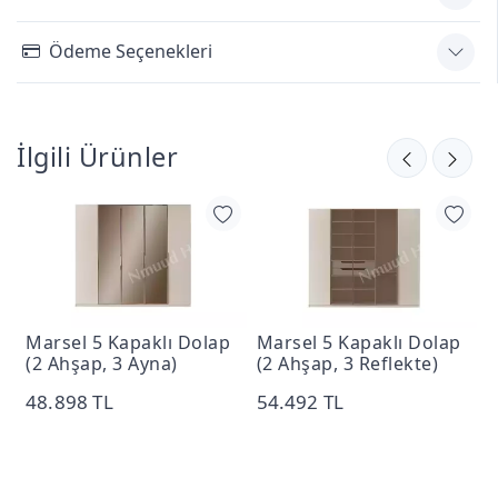
Ödeme Seçenekleri
İlgili Ürünler
Marsel 5 Kapaklı Dolap
Marsel 5 Kapaklı Dolap
M
(2 Ahşap, 3 Ayna)
(2 Ahşap, 3 Reflekte)
K
D
48.898 TL
54.492 TL
5