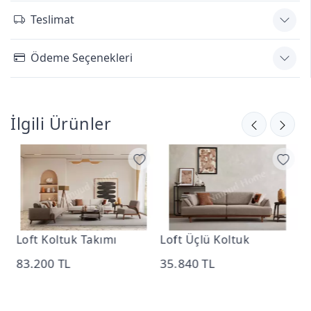
Teslimat
Ödeme Seçenekleri
İlgili Ürünler
Loft Koltuk Takımı
Loft Üçlü Koltuk
L
83.200 TL
35.840 TL
1