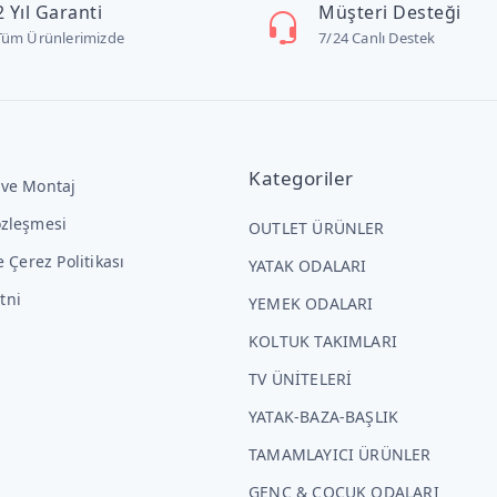
2 Yıl Garanti
Müşteri Desteği
Tüm Ürünlerimizde
7/24 Canlı Destek
Kategoriler
 ve Montaj
özleşmesi
OUTLET ÜRÜNLER
ve Çerez Politikası
YATAK ODALARI
tni
YEMEK ODALARI
KOLTUK TAKIMLARI
TV ÜNİTELERİ
YATAK-BAZA-BAŞLIK
TAMAMLAYICI ÜRÜNLER
GENÇ & ÇOCUK ODALARI