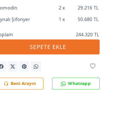
Komodin
2 x
29.216 TL
ynalı Şifonyer
1 x
50.680 TL
oplam
244.320 TL
SEPETE EKLE
Beni Arayın
Whatsapp