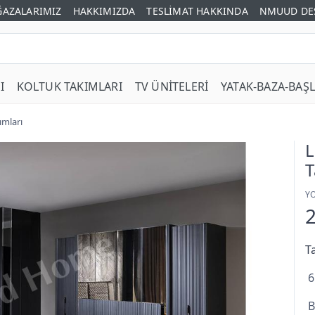
AZALARIMIZ
HAKKIMIZDA
TESLİMAT HAKKINDA
NMUUD DE
I
KOLTUK TAKIMLARI
TV ÜNİTELERİ
YATAK-BAZA-BAŞL
ımları
L
T
Y
T
6
B