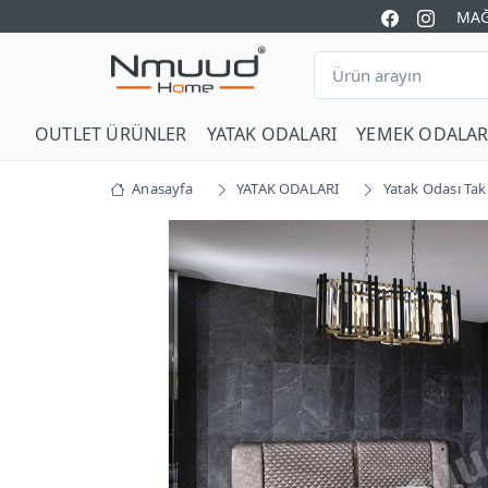
MAĞ
OUTLET ÜRÜNLER
YATAK ODALARI
YEMEK ODALAR
Anasayfa
YATAK ODALARI
Yatak Odası Tak