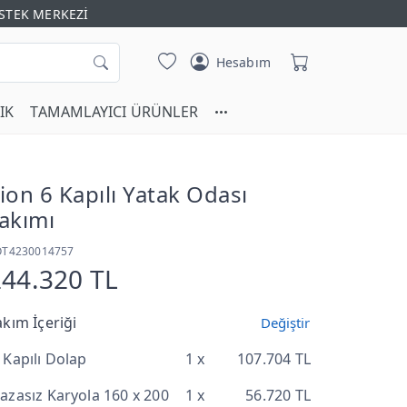
STEK MERKEZİ
Hesabım
IK
TAMAMLAYICI ÜRÜNLER
ion 6 Kapılı Yatak Odası
akımı
OT4230014757
244.320 TL
akım İçeriği
Değiştir
 Kapılı Dolap
1 x
107.704 TL
azasız Karyola 160 x 200
1 x
56.720 TL