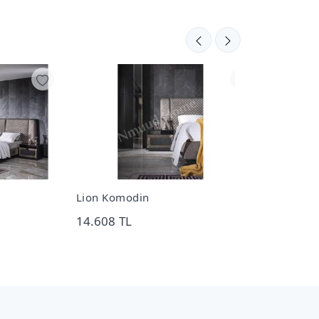
Lion Komodin
Dolunay 6 K
14.608 TL
173.920 TL