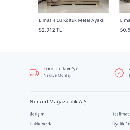
ı
Limas 4'Lü Koltuk Metal Ayaklı
Lima
52.912 TL
50.
Tüm Türkiye'ye
Nakliye Montaj
Nmuud Mağazacılık A.Ş.
İletişim
Teslimat
Hakkımızda
Üyelik S