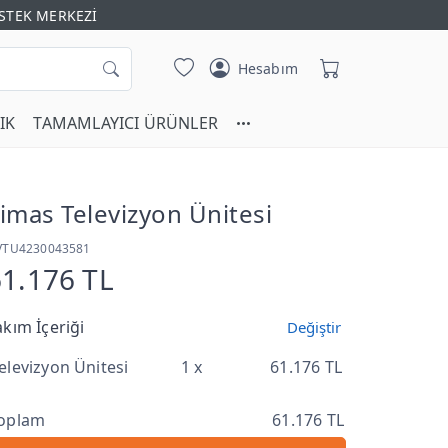
STEK MERKEZİ
Hesabım
IK
TAMAMLAYICI ÜRÜNLER
imas Televizyon Ünitesi
VTU4230043581
61.176 TL
akım İçeriği
Değiştir
elevizyon Ünitesi
1 x
61.176 TL
oplam
61.176 TL