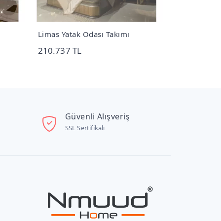
Limas Yatak Odası Takımı
Arcadia Tele
210.737 TL
64.000 TL
Güvenli Alışveriş
SSL Sertifikalı