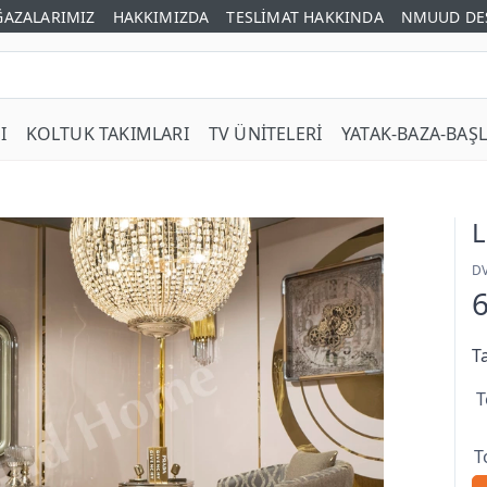
AZALARIMIZ
HAKKIMIZDA
TESLİMAT HAKKINDA
NMUUD DE
I
KOLTUK TAKIMLARI
TV ÜNİTELERİ
YATAK-BAZA-BAŞL
L
D
T
T
T