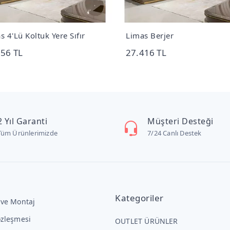
s 4'Lü Koltuk Yere Sıfır
Limas Berjer
656 TL
27.416 TL
2 Yıl Garanti
Müşteri Desteği
Tüm Ürünlerimizde
7/24 Canlı Destek
Kategoriler
 ve Montaj
özleşmesi
OUTLET ÜRÜNLER