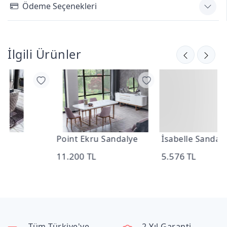
Ödeme Seçenekleri
İlgili Ürünler
Point Ekru Sandalye
İsabelle Sandalye
N
11.200 TL
5.576 TL
6
Tüm Türkiye'ye
2 Yıl Garanti