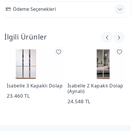
Ödeme Seçenekleri
İlgili Ürünler
İsabelle 3 Kapaklı Dolap
İsabelle 2 Kapaklı Dolap
İ
(Aynalı)
1
23.460 TL
24.548 TL
2