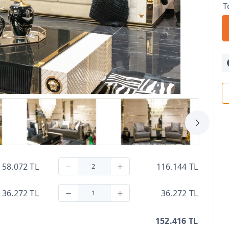
T
58.072 TL
116.144 TL
36.272 TL
36.272 TL
152.416 TL