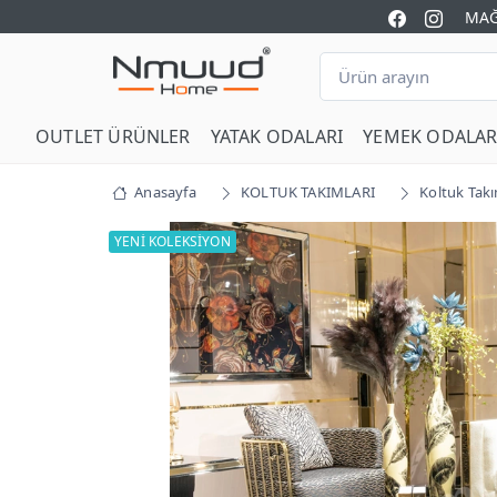
MAĞ
OUTLET ÜRÜNLER
YATAK ODALARI
YEMEK ODALAR
Anasayfa
KOLTUK TAKIMLARI
Koltuk Takı
YENİ KOLEKSİYON