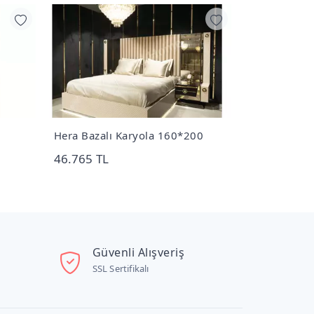
Hera Bazalı Karyola 160*200
Novas Koltu
46.765 TL
143.040 TL
Güvenli Alışveriş
SSL Sertifikalı