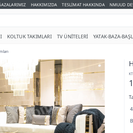
AZALARIMIZ
HAKKIMIZDA
TESLİMAT HAKKINDA
NMUUD DE
I
KOLTUK TAKIMLARI
TV ÜNİTELERİ
YATAK-BAZA-BAŞL
mları
H
K
T
4
B