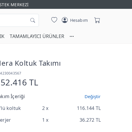
STEK MERKEZİ
Hesabım
IK
TAMAMLAYICI ÜRÜNLER
era Koltuk Takımı
T4230043567
152.416 TL
akım İçeriği
Değiştir
'lü koltuk
2 x
116.144 TL
erjer
1 x
36.272 TL