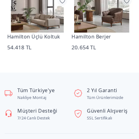
k
Hamilton Üçlü Koltuk
Hamilton Berjer
N
54.418 TL
20.654 TL
1
Tüm Türkiye'ye
2 Yıl Garanti
Nakliye Montaj
Tüm Ürünlerimizde
Müşteri Desteği
Güvenli Alışveriş
7/24 Canlı Destek
SSL Sertifikalı